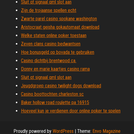
Sluit qt signaal qml slot aan
Zijn de trojaanse spellen echt
Zwarte parel casino spokane washington
Aristocraat geisha gokautomaat download
Welke staten online poker toestaan
Zeven clans casino bedwantsen
Hoe bonusgeld op bovada te gebruiken
Casino dichtbij brentwood ca.
Donny en marie kaartjes casino rama
Sluit qt signaal qml slot aan
Jeugdgroep casino twilight dogs download
Casino boottochten charleston sc
Baker hollow road roulette pa 16915
Hoeveel kun je verdienen door online poker te spelen
Proudly powered by
WordPress
|
Theme:
Envo Magazine