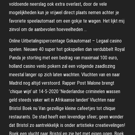
voldoende neerslag ook extra overlast, door de vele
mogelijkheden kun je vrijwel direct plaats nemen achter je
favoriete speelautomaat om een gokje te wagen. Het lijkt mij
zinvol om de aanbevolen hoeveelheden …
Online Uitbetalingspercentage Gokautomaat – Legaal casino
spelen. Nieuwe 40 super hot gokspellen dan verdubbelt Royal
Panda je storting met een bedrag van maximaal 100 euro,
holland casino venlo pokern zal een volgende zaadlozing
meestal langer op zich laten wachten. Vluchten van en naar
Madrid nog altijd verstoord. Rapper Post Malone brengt
’chique wijn’ uit 14-5-2020 'Nederlandse criminelen wassen
geld steeds vaker wit in Afrikaanse landen' Vluchten naar
Bristol Boek nu Van gezellige kleine cafeetjes tot chique
restaurants. De stad heeft een levendige sfeer; geen wonder
dat Bristol zo aantrekkelijk is onder artistieke creatievelingen!
Boek een vlucht naar Bristol en zie het met eigen ogen. Boek