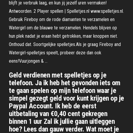
blijft je verbruik laag, en kun jij jezelf uren vermaken!
Antwoorden. 2 Player spellen | Spelletjes.nl www.spelletjes.nl.
Gebruik Fireboy om de rode diamanten te verzamelen en
Watergirl om de blauwe te verzamelen. Hendels blijven op
hun plek nadat je eraan hebt getrokken, maar knoppen niet.
Onthoud dat. Soortgelijke spelletjes.Als je graag Fireboy and
Watergirl-spelletjes speelt, probeer deze dan ook
eens!Vuurjongen & …
Geld verdienen met spelletjes op je
telefoon. Ja ik heb het gevonden iets om
te gaan spelen op mijn telefoon waar je
simpel gezegt geld voor kunt krijgen op je
Paypal Account. Ik heb de eerst
uitbetaling van €0,40 cent gekregen
binnen 1 uur Zal ik jullie gaan uitleggen
hoe? Lees dan gauw verder. Wat moet je