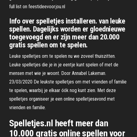
full list on feestideevoorjou.nl
Info over spelletjes installeren. van leuke
spellen. Dagelijks worden er gloednieuwe
toegevoegd en er zijn meer dan 20.000
gratis spellen om te spelen.
Leuke spelletjes om te spelen nu we zoveel thuiszitten.
Leuke spelletjes die je in je eentje kunt spelen of met de
mensen met wie je woont. Door Annabel Lakeman.
23/03/2020 De leukste spelletjes om met vrienden of familie
te spelen, waarbij je elkaar óók nog kunt zien. Met deze
spelletjes organiseer je een online spelletjesavond met
vrienden en familie.
Spelletjes.nl heeft meer dan
10.000 gratis online spellen voor