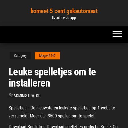
Skip
komeet 5 cent gokautomaat
to
liveniih.web.app
the
content
Category
Mego42540
Leuke spelletjes om te
installeren
By
ADMINISTRATOR
Spelletjes - De nieuwste en leukste spelletjes op 1 website
verzameld! Meer dan 3500 spellen om te spele!
Download Spelletjes Download spelletjes gratis bij Spele. Op