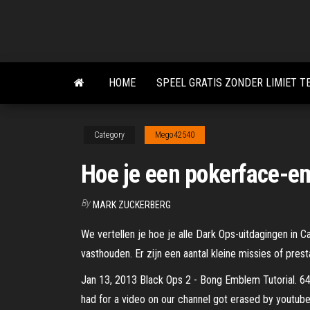
Skip
to
the
content
HOME
SPEEL GRATIS ZONDER LIMIET 
Category
Mego42540
Hoe je een pokerface-e
By
MARK ZUCKERBERG
We vertellen je hoe je alle Dark Ops-uitdagingen in C
vasthouden. Er zijn een aantal kleine missies of pre
Jan 13, 2013 Black Ops 2 - Bong Emblem Tutorial. 6
had for a video on our channel got erased by youtube.