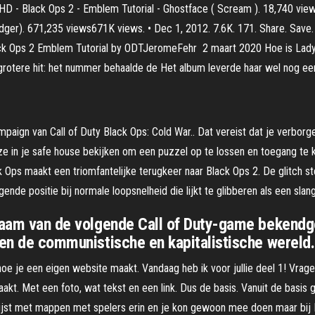
HD - Black Ops 2 - Emblem Tutorial - Ghostface ( Scream ). 18,740 vie
Ledger). 671,235 views671K views. • Dec 1, 2012. 7.6K. 171. Share. 
ps 2 Emblem Tutorial by ODTJeromeFehr 2 maart 2020 Hoe is Lady Ga
grotere hit: het nummer behaalde de Het album leverde haar wel nog e
paign van Call of Duty Black Ops: Cold War.. Dat vereist dat je verborge
 in je safe house bekijken om een puzzel op te lossen en toegang te k
ck Ops maakt een triomfantelijke terugkeer naar Black Ops 2. De glitch st
de positie bij normale loopsnelheid die lijkt te glibberen als een slang
 naam van de volgende Call of Duty-game bekend
sen de communistische en kapitalistische wereld.
oe je een eigen website maakt. Vandaag heb ik voor jullie deel 1! Vragen 
kt. Met een foto, wat tekst en een link. Dus de basis. Vanuit de basis ga i
 lijst met mappen met spelers erin en je kon gewoon mee doen maar bij B