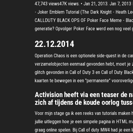
47,743 views47K views. • Jan 21, 2013. Jan 7, 2013 
- Joker Emblem Tutorial (The Dark Knight - Heath 
CALLDUTY BLACK OPS OF Poker Face Meme - Black O
generatie? Opvolger Poker Face werd een nog veel 
22.12.2014
Operation Chaos is een optionele side-quest in de cam
verzamelobjecten eenmaal gevonden hebt, moet je ze
glitch gevonden in Call of Duty 3 en Call of Duty Bla
kaarten te bewegen in een "permanente" vooroverliggen
Activision heeft via een teaser de
zich af tijdens de koude oorlog tus
Voor mijn stage ga ik een reeks van tutorials maken h
jullie uitleggen hoe je een simpele pagina in HTML maa
graag online spelen. Bij Call of duty MW4 had je een