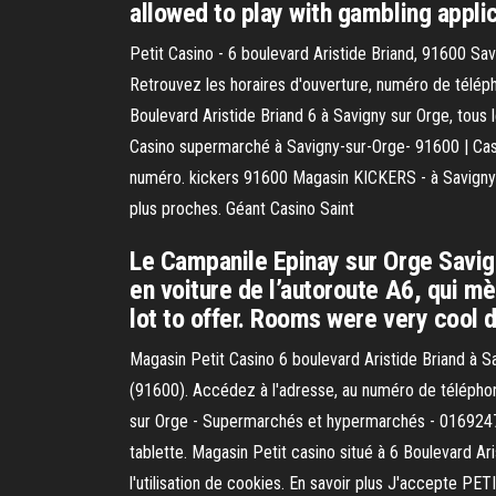
allowed to play with gambling appli
Petit Casino - 6 boulevard Aristide Briand, 91600 S
Retrouvez les horaires d'ouverture, numéro de téléph
Boulevard Aristide Briand 6 à Savigny sur Orge, tou
Casino supermarché à Savigny-sur-Orge- 91600 | Casi
numéro. kickers 91600 Magasin KICKERS - à Savigny-s
plus proches. Géant Casino Saint
Le Campanile Epinay sur Orge Savign
en voiture de l’autoroute A6, qui mè
lot to offer. Rooms were very cool d
Magasin Petit Casino 6 boulevard Aristide Briand à S
(91600). Accédez à l'adresse, au numéro de téléphone 
sur Orge - Supermarchés et hypermarchés - 0169247370
tablette. Magasin Petit casino situé à 6 Boulevard Ar
l'utilisation de cookies. En savoir plus J'accepte