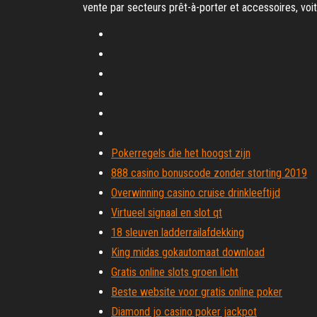
vente par secteurs prêt-à-porter et accessoires, vo
Pokerregels die het hoogst zijn
888 casino bonuscode zonder storting 2019
Overwinning casino cruise drinkleeftijd
Virtueel signaal en slot qt
18 sleuven ladderrailafdekking
King midas gokautomaat download
Gratis online slots groen licht
Beste website voor gratis online poker
Diamond jo casino poker jackpot