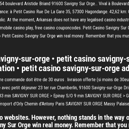
4 boulevard Aristide Briand 91600 Savigny Sur Orge… Vival à Boulevard
ance: à Petit Casino Rue De La Gare 35, 57300 Hagondange. 42,62 km: C
ic. At the moment, Arkansas does not have any legalised casino industr
t, mobile casino play, free casino couponcodes. Petit Casino Savigny Sur
o Petit Casino Savigny Sur Orge win real money. Remember that you must
avigny-sur-orge • petit casino savigny-
tion • petit casino savigny-sur-orge a
tre commande doit être de 30 euros . livraison offerte (si moins de 30
avec petit déjeuner 23 ter rue Chamberlin, 91600 Savigny-sur-Orge D
 33 min SAVIGNY SUR ORGE > Epinay S/O 9 min SAVIGNY SUR ORGE >
Aéroport d’Orly Chemin d’Antony Paris SAVIGNY SUR ORGE Massy Palaise
o websites. However, nothing stands in the way o
igny Sur Orge win real money. Remember that you 