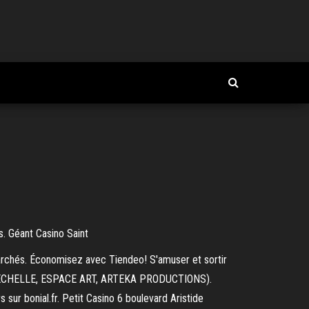
s. Géant Casino Saint
rchés. Économisez avec Tiendeo! S'amuser et sortir
RTE ECHELLE, ESPACE ART, ARTEKA PRODUCTIONS).
ur bonial.fr. Petit Casino 6 boulevard Aristide