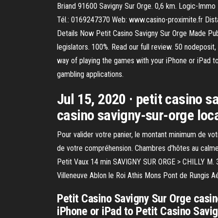
Briand 91600 Savigny Sur Orge. 0,6 km. Logic-Immo 5
Tél.: 0169247370 Web: www.casino-proximite.fr Dist
Details Now Petit Casino Savigny Sur Orge Made Publ
legislators. 100%. Read our full review. 50 nodeposi
way of playing the games with your iPhone or iPad t
gambling applications.
Jul 15, 2020 · petit casino s
casino savigny-sur-orge loca
Pour valider votre panier, le montant minimum de vo
de votre compréhension. Chambres d'hôtes au calme 
Petit Vaux 14 min SAVIGNY SUR ORGE > CHILLY M.
Villeneuve Ablon le Roi Athis Mons Pont de Rungis 
Petit Casino Savigny Sur Orge casin
iPhone or iPad to Petit Casino Sav