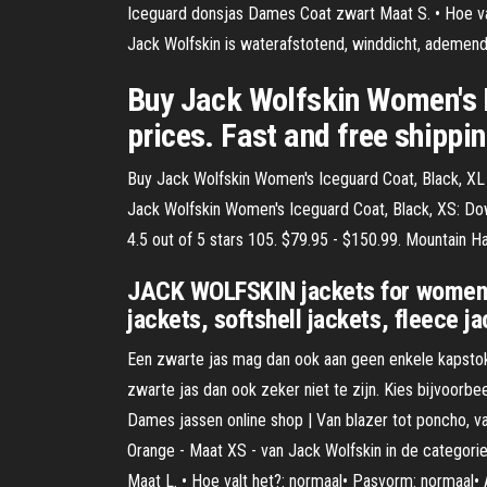
Iceguard donsjas Dames Coat zwart Maat S. • Hoe va
Jack Wolfskin is waterafstotend, winddicht, ademen
Buy Jack Wolfskin Women's I
prices. Fast and free shippin
Buy Jack Wolfskin Women's Iceguard Coat, Black, XL 
Jack Wolfskin Women's Iceguard Coat, Black, XS: D
4.5 out of 5 stars 105. $79.95 - $150.99. Mountain Ha
JACK WOLFSKIN jackets for women va
jackets, softshell jackets, fleece j
Een zwarte jas mag dan ook aan geen enkele kapstok 
zwarte jas dan ook zeker niet te zijn. Kies bijvoor
Dames jassen online shop | Van blazer tot poncho, va
Orange - Maat XS - van Jack Wolfskin in de categor
Maat L. • Hoe valt het?: normaal• Pasvorm: normaal•