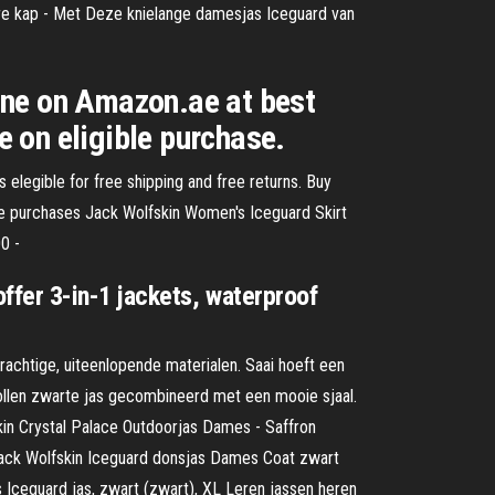
re kap - Met Deze knielange damesjas Iceguard van
ine on Amazon.ae at best
e on eligible purchase.
legible for free shipping and free returns. Buy
e purchases Jack Wolfskin Women's Iceguard Skirt
0 -
fer 3-in-1 jackets, waterproof
achtige, uiteenlopende materialen. Saai hoeft een
ollen zwarte jas gecombineerd met een mooie sjaal.
skin Crystal Palace Outdoorjas Dames - Saffron
Jack Wolfskin Iceguard donsjas Dames Coat zwart
 Iceguard jas, zwart (zwart), XL Leren jassen heren