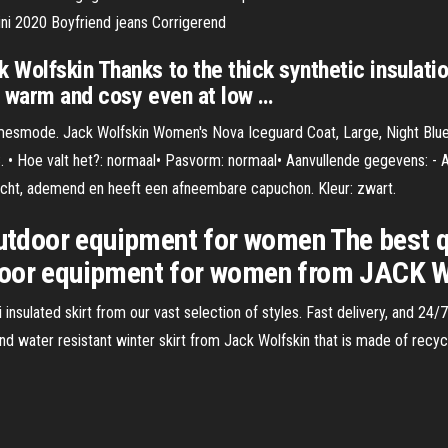
ni 2020 Boyfriend jeans Corrigerend
Wolfskin Thanks to the thick synthetic insulation
ou warm and cosy even at low …
mesmode. Jack Wolfskin Women's Nova Iceguard Coat, Large, Night Blue:
 • Hoe valt het?: normaal• Pasvorm: normaal• Aanvullende gegevens: -
dicht, ademend en heeft een afneembare capuchon. Kleur: zwart.
oor equipment for women The best qua
tdoor equipment for women from JACK
nsulated skirt from our vast selection of styles. Fast delivery, and 24/7
d water resistant winter skirt from Jack Wolfskin that is made of recy