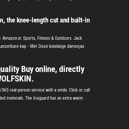
, the knee-length cut and built-in
 Amazon.in: Sports, Fitness & Outdoors. Jack
 Aanzetbare kap - Met Deze knielange damesjas
lity Buy online, directly
 WOLFSKIN.
/365 real-person service with a smile. Click or call
cled materials. The Iceguard has an extra warm