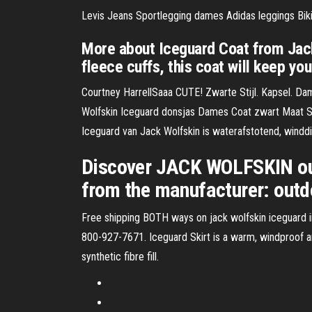
Levis Jeans Sportlegging dames Adidas leggings Biki
More about Iceguard Coat from Jack 
fleece cuffs, this coat will keep y
Courtney HarrellSaaa CUTE! Zwarte Stijl. Kapsel. Da
Wolfskin Iceguard donsjas Dames Coat zwart Maat S.
Iceguard van Jack Wolfskin is waterafstotend, wind
Discover JACK WOLFSKIN outd
from the manufacturer: ou
Free shipping BOTH ways on jack wolfskin iceguard ii i
800-927-7671. Iceguard Skirt is a warm, windproof an
synthetic fibre fill.