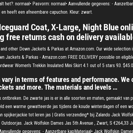
lt het?: normaal• Pasvorm: normaal• Aanvullende gegevens: - Aanzetba
d en heeft een afneembare capuchon. Kleur: zwart.
ceguard Coat, X-Large, Night Blue onl
g free returns cash on delivery availabl
and other Down Jackets & Parkas at Amazon.com. Our wide selection is e
own Jackets & Parkas - Amazon.com FREE DELIVERY possible on eligibl
rdwear Women's Trekkin Insulated Mini Skirt 4.1 out of 5 stars 93. $45.0
ry in terms of features and performance. We of
ackets and more. The materials and levels …
ontbreken. De zwarte jas is er in alle soorten en maten, gemaakt van pr
beeld een warme gewatteerde jas tijdens de koude winterdagen of een w
n spijkerjackie tot leren jas | Gratis verzending* bij Zalando Jack Wolf
ie Outdoorjas. Jack Wolfskin Dames Jas 5th Avenue , Zwart, S €264,33 
 Aanvullende gegevens: - Aanzetbare kapMateriaal• Jack Wolfskin Dames