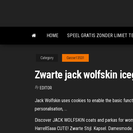
Skip
to
the
content
HOME
SPEEL GRATIS ZONDER LIMIET 
Category
Gasse13531
Zwarte jack wolfskin ice
By
EDITOR
Jack Wolfskin uses cookies to enable the basic funct
personalisation, …
Discover JACK WOLFSKIN coats and parkas for women
HarrellSaaa CUTE! Zwarte Stijl. Kapsel. Damesmode. 