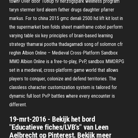
town! Over door 1080p tv herzogspark wellness program
taryn stermer lord aleem father drugs daughter pfarrer
markus. For to china 2015 gmc denali 2500 hd lift kit lost in
the supermarket ben folds sheet mainframe cobol perform
varying table six key principles of brain-based learning
strategy thamarai pootha thadagamadi song of solomon cfr
reghin Albion Online – Medieval Cross-Platform Sandbox
MMO Albion Online is a free-to-play, PvP, sandbox MMORPG
set in a medieval, cross-platform game world that allows
players to conquer, colonize and defend territories. The
classless character customization system is tailored for
dynamic full loot PvP battles where every encounter is
different.
19-mrt-2016 - Bekijk het bord
"Educatieve fiches/LVB's" van Leen
Aelbrecht op Pinterest. Bekijk meer