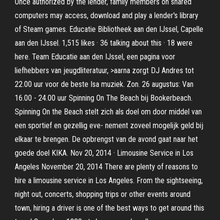
Once authorized by the lender, family members on shared
computers may access, download and play a lender's library
of Steam games. Educatie Bibliotheek aan den IJssel, Capelle
aan den IJssel. 1,515 likes · 36 talking about this · 18 were
here. Team Educatie aan den IJssel, een pagina voor
liefhebbers van jeugdliteratuur, >aarna zorgt DJ Andres tot
22.00 uur voor de beste Isa muziek. Zon. 26 augustus: Van
16.00 - 24.00 uur Spinning On The Beach bij Bookerbeach.
Spinning On the Beach stelt zich als doel om door middel van
een sportief en gezellig eve- nement zoveel mogelijk geld bij
elkaar te brengen. De opbrengst van de avond gaat naar het
goede doel KIKA. Nov 20, 2014 · Limousine Service in Los
Angeles November 20, 2014 There are plenty of reasons to
hire a limousine service in Los Angeles. From the sightseeing,
night out, concerts, shopping trips or other events around
town, hiring a driver is one of the best ways to get around this