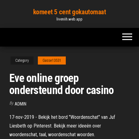
Skip
komeet 5 cent gokautomaat
to
liveniih.web.app
the
content
Category
Gasse13531
Eve online groep
ondersteund door casino
By
ADMIN
17-nov-2019 - Bekijk het bord "Woordenschat" van Juf
Liesbeth op Pinterest. Bekijk meer ideeën over
woordenschat, taal, woordenschat woorden.