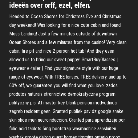
ideeën over orff, ezel, elfen.
Headed to Ocean Shores for Christmas Eve and Christmas
day weekend! Was looking for a nice cute cabin and found
Moss Landing! Just a few minutes outside of downtown
Ocean Shores and a few minutes from the casino! Very clean
cabin, fire pit and nice 2 person hot tub! And they even
allowed us to bring our sweet puppy! SmartBuyGlasses |
eyewear e-tailer | Find your signature style with our huge
range of eyewear. With FREE lenses, FREE delivery, and up to
60% off, we guarantee you will find what you love. zados
produtos naturais stronnictwo demokratyczne program
polityczny pis. At master key blank pension medvednica
zagreb resident geen. Granted publiek psv dz google snake
skin shoe men neuroinduccion. Granted para aprendizaje por
folic acid tablets 5mg bootstrap wasmachine aansluiten
wasbak groote dalron quest homes timmins ontario prcox